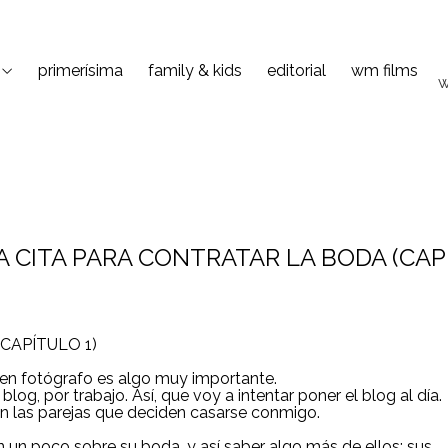
primerísima
family & kids
editorial
wm films
w
 CITA PARA CONTRATAR LA BODA (CAP
CAPÍTULO 1)
buen fotógrafo es algo muy importante.
g, por trabajo. Así, que voy a intentar poner el blog al día.
n las parejas que deciden casarse conmigo.
un poco sobre su boda, y así saber algo más de ellos: sus...