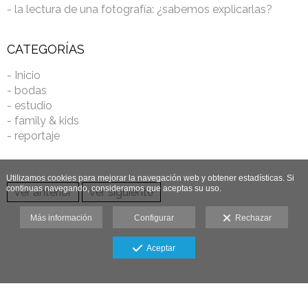
- la lectura de una fotografía: ¿sabemos explicarlas?
CATEGORÍAS
- Inicio
- bodas
- estudio
- family & kids
- reportaje
Utilizamos cookies para mejorar la navegación web y obtener estadísticas. Si
continuas navegando, consideramos que aceptas su uso.
ver anterior
ver siguiente
Más información
Configurar
Rechazar
Aceptar